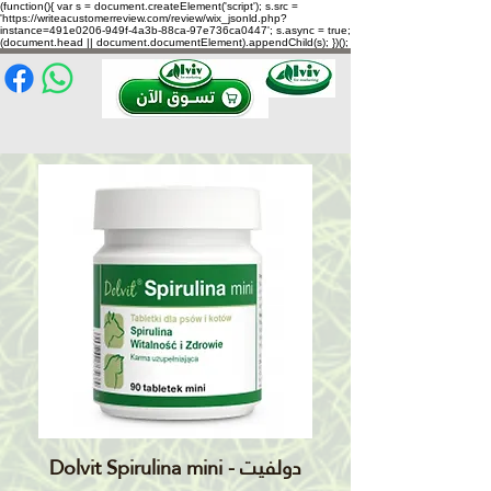
(function(){ var s = document.createElement('script'); s.src =
'https://writeacustomerreview.com/review/wix_jsonld.php?
instance=491e0206-949f-4a3b-88ca-97e736ca0447'; s.async = true;
(document.head || document.documentElement).appendChild(s); })();
Dolvit Spirulina mini - دولفيت